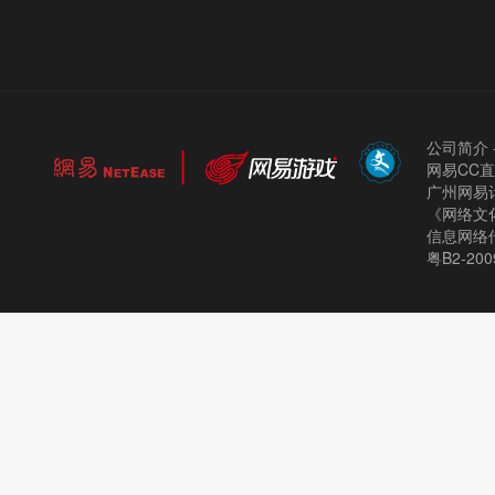
公司简介
网易CC
广州网易计
《网络文化
信息网络
粤B2-200