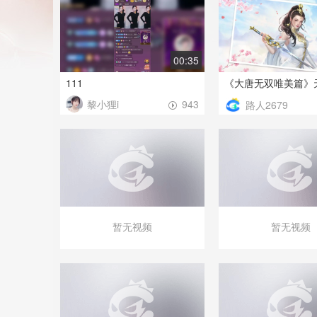
00:35
111
黎小狸i
943
路人2679