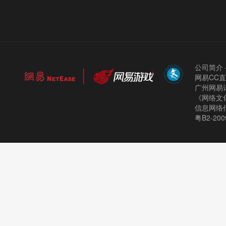
公司简介
网易CC
广州网易计
《网络文化
信息网络
粤B2-200