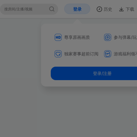
登录
历史
下载
尊享原画画质
参与弹幕/
独家赛事超前订阅
游戏福利领
登录/注册