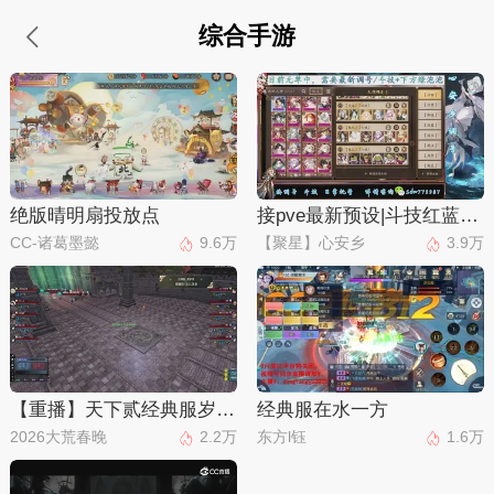
综合手游
绝版晴明扇投放点
接pve最新预设|斗技红蓝帽|日常托管
CC-诸葛墨懿
9.6万
【聚星】心安乡
3.9万
【重播】天下贰经典服岁中《倾城之战》
经典服在水一方
2026大荒春晚
2.2万
东方l钰
1.6万