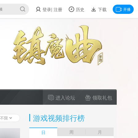
登录
| 注册
历史
下载
开播
进入论坛
领取礼包
游戏视频排行榜
不限
周
月
日