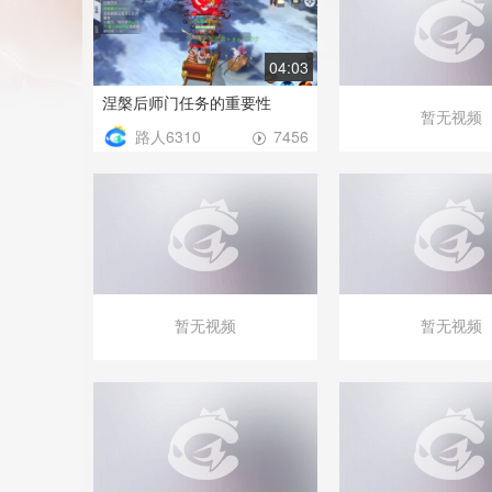
04:03
涅槃后师门任务的重要性
路人6310
7456