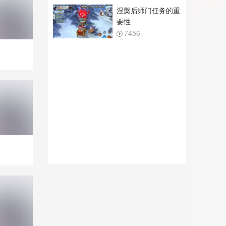
涅槃后师门任务的重
要性
7456
1