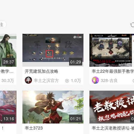
注
28:37
01:29
魂月率土： 藏宝阁挑号教学两三千档次版（太详细导致时间过长，介意勿进）
开荒建筑加点攻略
率土22年最强新手教
率土之滨官方
328-吉良
30.3万
1.0万
13:16
01:21
0
！！
率土3723