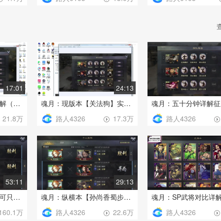
路人0105
路人0105
1.1万
15.0万
17:01
24:13
魂月：曹操马岱马妹讲解（病归首作，质量欠佳，见谅，介意勿进)
魂月：现版本【关法狗】实战胜率演示以及细节讲解（病下创作的，质量不好，将就看吧）
路人4326
路人4326
21.8万
17.3万
53:11
29:13
魂月：新版菜刀起飞（可只看前半段，后面拓展延伸了菜刀的细节，废话较多）
魂月：纵横本【孙尚香蜀步】大战15红粉机敏孙权张机流氓
路人4326
路人4326
160.1万
22.6万