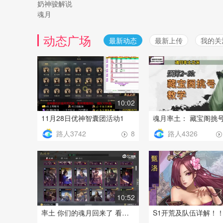
奶神骏解说
魂月
动态广场
最新动态
最新上传
我的关
10:02
11月28日优神智囊团活动1
路人3742
路人4326
8
10:52
率土 你们的魂月回来了 看看魂月花了一万二买的号
S1开荒及队伍详解！