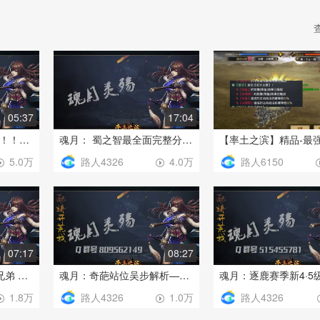
05:37
17:04
魂月：张机吕蒙灵帝！！！被低估的灵帝爸爸
魂月： 蜀之智最全面完整分析！！！
路人4326
路人6150
5.0万
4.0万
07:17
08:27
魂月： 隐藏神将 筷子兄弟 蒯良蒯越 S3绝版
魂月：奇葩站位吴步解析——甘宁孙坚陆逊
路人4326
路人4326
1.8万
1.0万