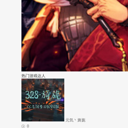
热门游戏达人
元気丶旖旎
0