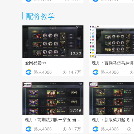
路人0105
路人0105
1.7万
配将教学
12:32
爱网易爱cc
路人4326
路人4326
14.7万
37:49
魂月：前期法刀队一穿五 当前版本法刀队最详解 肯定有你不知道的细节
路人4326
路人4326
81.7万