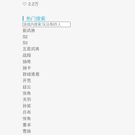
2.2万
热门搜索
新武将
S2
S3
五星武将
战报
抽将
抽卡
群雄逐鹿
开荒
赵云
张角
关羽
孙策
吕布
张角
董卓
曹操