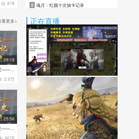
878
8
魂月：红颜十次抽卡记录
正在直播
查看更多>
29:18
第三十三天-益州兴亡记——眼看他起高楼，眼看他楼塌了。打江山易，守江山难矣！
2.9万
25:56
第三十二天-冀州鏖战史——打响第一枪，战至最终章