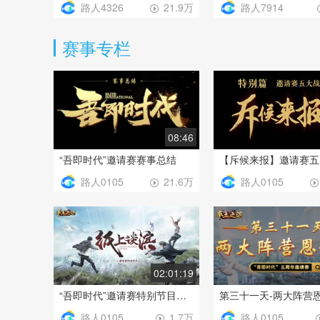
路人4326
路人7914
21.9万
赛事专栏
08:46
“吾即时代”邀请赛赛事总结
【斥候来报】邀请赛五
路人0105
路人0105
21.6万
02:01:19
“吾即时代”邀请赛特别节目《纸上谈“滨”》第四期1129