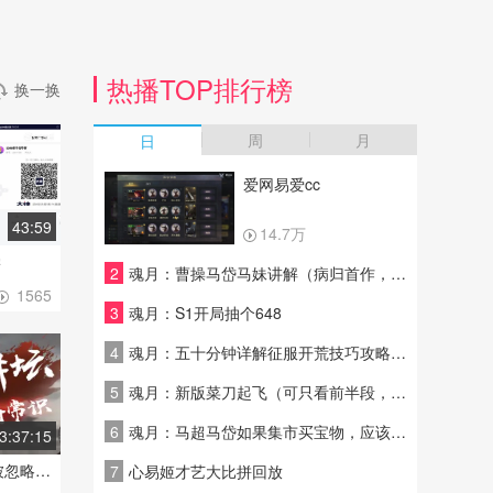
热播TOP排行榜
换一换
周
月
日
爱网易爱cc
43:59
14.7万
1
学
2
魂月：曹操马岱马妹讲解（病归首作，质量欠佳，见谅，介意勿进)
1565
3
魂月：S1开局抽个648
4
魂月：五十分钟详解征服开荒技巧攻略（以甄洛陆抗马超队为例）献给萌新，老手勿入
5
魂月：新版菜刀起飞（可只看前半段，后面拓展延伸了菜刀的细节，废话较多）
6
魂月：马超马岱如果集市买宝物，应该买什么？（很少会有人推荐给马超用的一个宝物）
3:37:15
率土之滨老教授讲坛-被忽略的配将常识
7
心易姬才艺大比拼回放