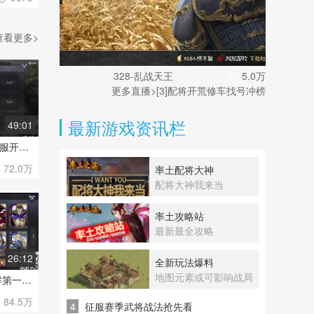
9678
查看更多>
【蔚蓝】-亮仔
5.3万
更多直播>
接开荒，控号，寄售，找号
最新游戏资讯栏
49:01
魂月：五十分钟详解征服开荒技巧攻略（以甄洛陆抗马超队为例）献给萌新，老手勿入
72.0万
率土配将大神
配将大神我来当
率土攻略站
最新最全攻略
26:12
全新玩法爆料
地图元素或可影响战局
魂月：SP武将对比详解第一期【赵云 甄洛】
84.5万
4
征服赛季武将战法抢先看