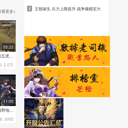
5
王朝诞生 兵力上限提升 战争规模宏大
查看更多>
05:23
【率土之滨】精品-最强五虎阵容吊打蜀步
2.0万
11:05
魂月：逐鹿赛季新4·5级野地难度分析评测
3052