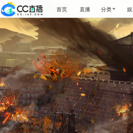
首页
直播
分类
娱
频道首页
赛事专栏
新手教学
武将解读
精彩复盘
其他
领取礼包
进入论坛