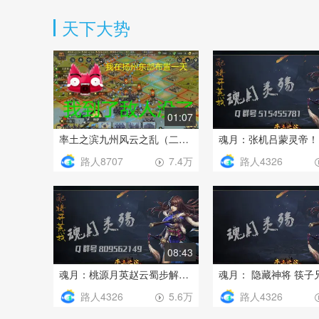
天下大势
01:07
率土之滨九州风云之乱（二）经过我严密的布置敌人不战而退
路人8707
路人4326
7.4万
08:43
魂月：桃源月英赵云蜀步解析 开荒+打架
路人4326
路人4326
5.6万