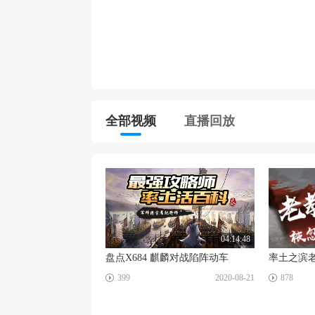
全部视频
直播回放
04:14:48
盘点X684 麒麟对战陷阵动车
☑
☑
399
2020-08-21
878