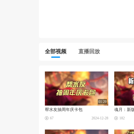
全部视频
直播回放
01:29
帮水友抽周年庆卡包
☑
☑
67
2024-12-28
182