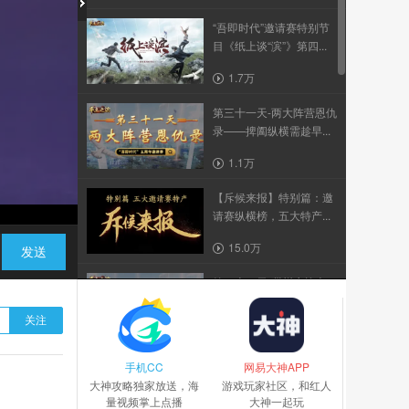
“吾即时代”邀请赛特别节
目《纸上谈“滨”》第四...
1.7万
第三十一天-两大阵营恩仇
录——捭阖纵横需趁早...
1.1万
【斥候来报】特别篇：邀
请赛纵横榜，五大特产...
15.0万
发送
第三十二天-冀州鏖战史
——打响第一枪，战至...
关注
9678
手机CC
特别篇-吾即时代五周年邀
网易大神APP
大神攻略独家放送，海
请赛-斥候来报...
游戏玩家社区，和红人
量视频掌上点播
大神一起玩