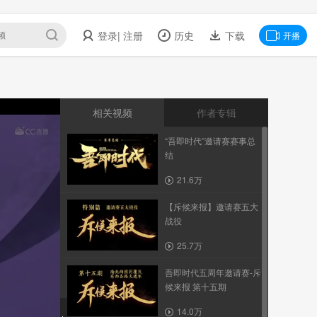
登录
| 注册
历史
下载
开播
相关视频
作者专辑
“吾即时代”邀请赛赛事总
结
21.6万
【斥候来报】邀请赛五大
战役
25.7万
吾即时代五周年邀请赛-斥
候来报 第十五期
14.0万