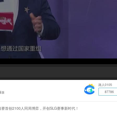
路人0105
87786
播放
请赛首创2100人同局博弈，开创SLG赛事新时代！