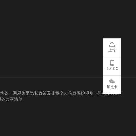
上传
手机CC
领点卡
户协议
-
网易集团隐私政策及儿童个人信息保护规则
-
侵权投诉指引
服务共享清单