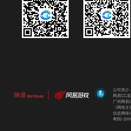
公司简介
网易CC
广州网易计
《网络文化
信息网络
粤B2-200