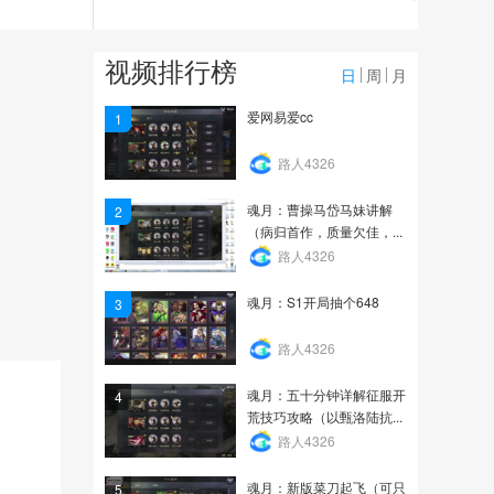
16.9万
第一天-神兵天降——局势
视频排行榜
大剖析，新老强盟背后...
日
周
月
9967
爱网易爱cc
1
第二十九天-出奇制胜——
路人4326
出其不意，攻其不备
魂月：曹操马岱马妹讲解
2
7134
（病归首作，质量欠佳，...
路人4326
魂月：S1开局抽个648
3
路人4326
魂月：五十分钟详解征服开
4
荒技巧攻略（以甄洛陆抗...
路人4326
魂月：新版菜刀起飞（可只
5