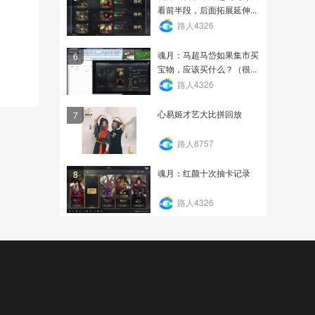
看前半段，后面拓展延伸...
路人4326
魂月：马超马岱如果集市买
6
宝物，应该买什么？（很...
路人4326
心易姬才艺大比拼回放
7
路人8757
魂月：红颜十次抽卡记录
8
路人4326