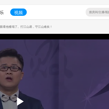
乐
视频
，眼看他楼塌了。打江山易，守江山难矣！