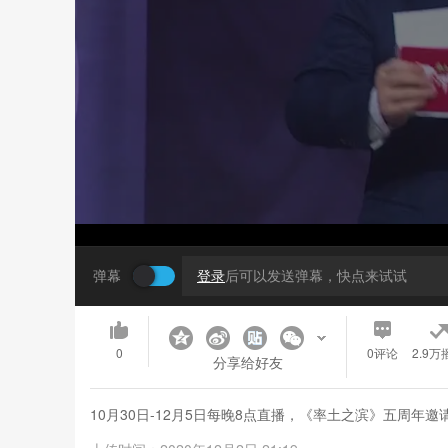
弹幕
登录
后可以发送弹幕，快点来试试
0
0
评论
2.9万
分享给好友
10月30日-12月5日每晚8点直播，《率土之滨》五周年邀