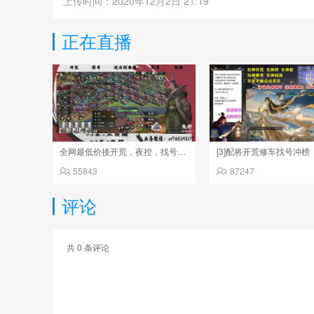
上传时间：2020年12月2日 21:19
正在直播
全网最低价接开荒，夜控，找号，寄售
[3]配将开荒修车找号冲榜
55843
87247
评论
共
0
条评论