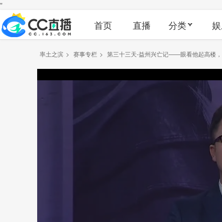
"
首页
直播
分类
娱
率土之滨
>
赛事专栏
>
第三十三天-益州兴亡记——眼看他起高楼