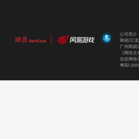
公司简介
网易CC
广州网易计
《网络文化
信息网络
粤B2-200