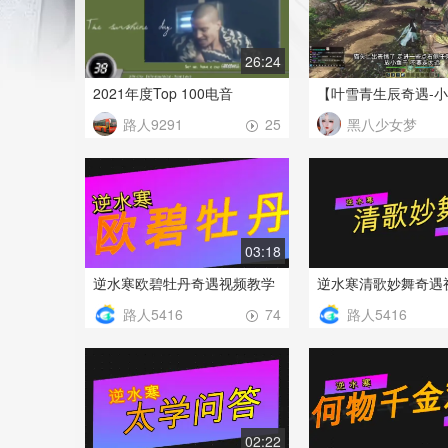
26:24
2021年度Top 100电音
路人9291
黑八少女梦
25
03:18
逆水寒欧碧牡丹奇遇视频教学
逆水寒清歌妙舞奇遇
路人5416
路人5416
74
02:22