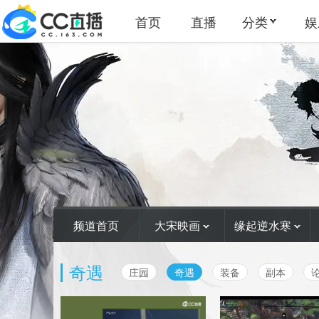
首页
直播
分类
娱
频道首页
大宋映画
缘起逆水寒
奇遇
庄园
奇遇
装备
副本