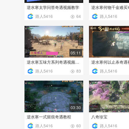
逆水寒太学问答奇遇视频教学
路人5416
路人5416
64
05:11
逆水寒五味方系列奇遇视频教学
逆水寒何以止杀奇遇
路人5416
路人5416
83
03:30
逆水寒一式留痕奇遇教程
八奇珍宝
路人5416
路人5416
60