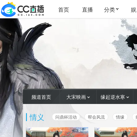
首页
直播
分类
娱
频道首页
大宋映画
缘起逆水寒
情义
问鼎杯活动
帮会风流
情缘