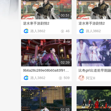
00:51
逆水寒手游剧情2
逆水寒手游剧情2
路人3862
路人3862
46
02:39
9b6a28c289e08b60a83f9108911cb813qt
比奇girl出道前早期
路人3862
509
阿宝iii
01:25