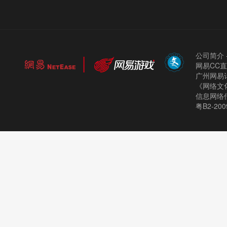
公司简介
网易CC
广州网易计
《网络文化
信息网络
粤B2-200