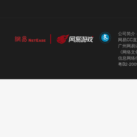
公司简介
网易CC
广州网易计
《网络文化
信息网络
粤B2-200