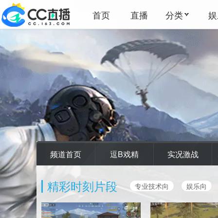
首页
直播
分类
娱
频道首页
逗B戏精
实况激战
精彩时刻片段
专业技术向
娱乐向