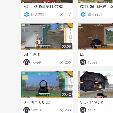
KCTL·S6-循环赛11.07BC
KCTL·S6-循环赛11.0
路人9957
路人9957
117
33:08
B組半淘汰
E組
230
1ove9
1ove9
30:42
谜一周年庆典 G组
Grp元宵 第3場
263
1ove9
1ove9