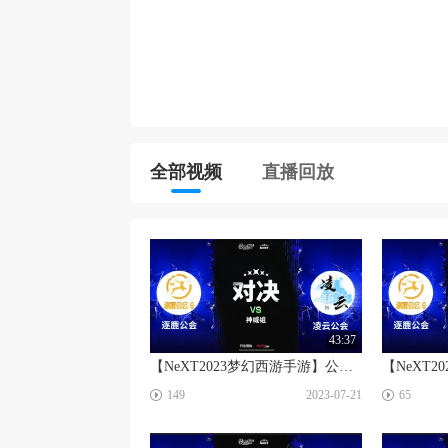
全部视频
直播回放
43:37
【NeXT2023梦幻西游手游】公会精英赛 冠军赛 神威组 逐鹿公会VS凌云公会BO2
☑
☑
149
2023-07-21
65