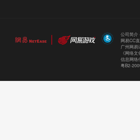
公司简介
网易CC
广州网易计
《网络文化
信息网络
粤B2-200