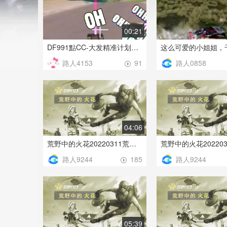
00:21
DF991點CC-大发精准计划长期带赚包赔
路人4153
路人0858
91
04:06
荒野中的火花20220311荒野行动
路人9244
路人9244
185
05:39