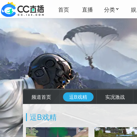
首页
直播
分类
娱
频道首页
逗B戏精
实况激战
逗B戏精