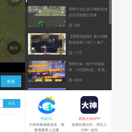
荒野行动之盒子精的化身
还没开始就已结束
743
【荒野四盒院】第十四期
想淘汰我？没门！输了...
1.1万
荒野行动：92个特训勋
章，15万的钻石，非洲...
4059
发送
#荒野决胜十一人#，c罗
附体一打二
关注
2713
手机CC
搞笑之宁愿相信油箱不会
网易大神APP
大神攻略独家放送，海
炸也不去相信自己枪法...
游戏玩家社区，和红人
量视频掌上点播
大神一起玩