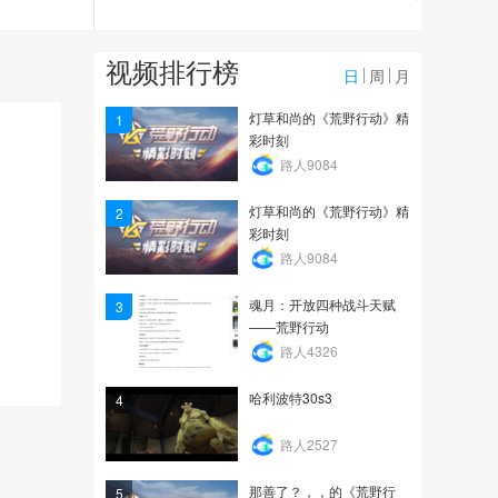
6327
爱网易爱cc
视频排行榜
日
周
月
1070
灯草和尚的《荒野行动》精
1
彩时刻
【超级小朱猥琐小课堂第
路人9084
十八期】让你知道50V5...
灯草和尚的《荒野行动》精
2
6518
彩时刻
路人9084
魂月：开放四种战斗天赋
3
——荒野行动
路人4326
哈利波特30s3
4
路人2527
那善了？，，的《荒野行
5