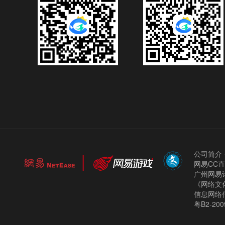
公司简介
网易CC
广州网易计
《网络文化
信息网络
粤B2-200