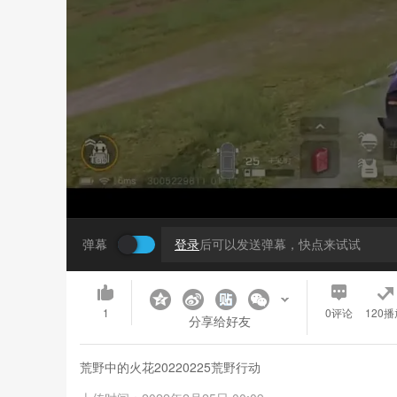
弹幕
登录
后可以发送弹幕，快点来试试
1
0
评论
120播
分享给好友
荒野中的火花20220225荒野行动