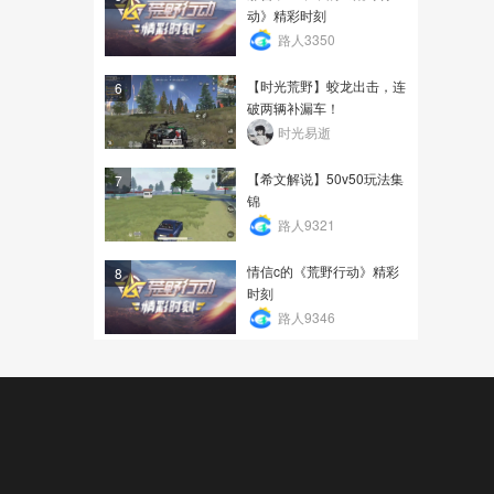
动》精彩时刻
路人3350
【时光荒野】蛟龙出击，连
6
破两辆补漏车！
时光易逝
【希文解说】50v50玩法集
7
锦
路人9321
情信c的《荒野行动》精彩
8
时刻
路人9346