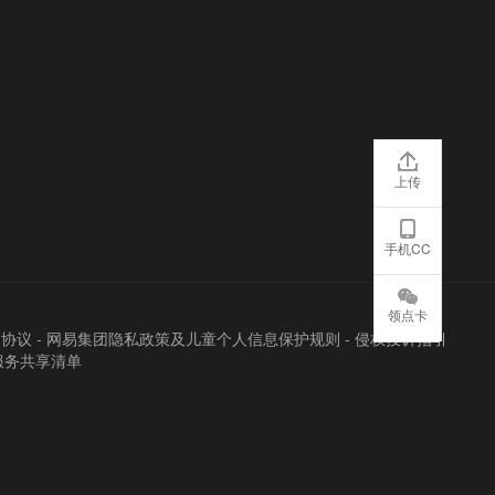
上传
手机CC
领点卡
户协议
-
网易集团隐私政策及儿童个人信息保护规则
-
侵权投诉指引
服务共享清单