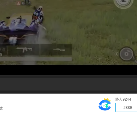
路人9244
2889
放