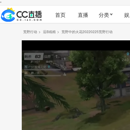
"
首页
直播
分类
娱
荒野行动
>
逗B戏精
>
荒野中的火花20220225荒野行动