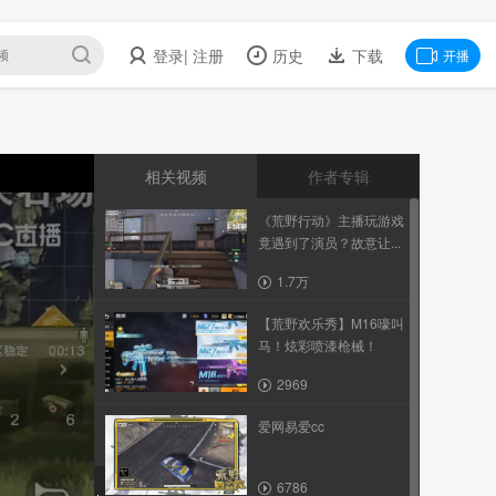
登录
| 注册
历史
下载
开播
相关视频
作者专辑
《荒野行动》主播玩游戏
竟遇到了演员？故意让...
1.7万
【荒野欢乐秀】M16嚎叫
马！炫彩喷漆枪械！
2969
爱网易爱cc
6786