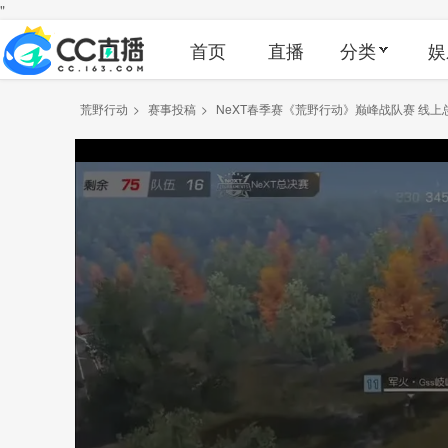
"
首页
直播
分类
娱
荒野行动
>
赛事投稿
>
NeXT春季赛《荒野行动》巅峰战队赛 线上