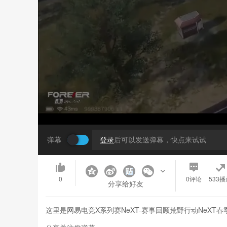
弹幕
登录
后可以发送弹幕，快点来试试
0
0
评论
533播
分享给好友
这里是网易电竞X系列赛NeXT-赛事回顾荒野行动NeX