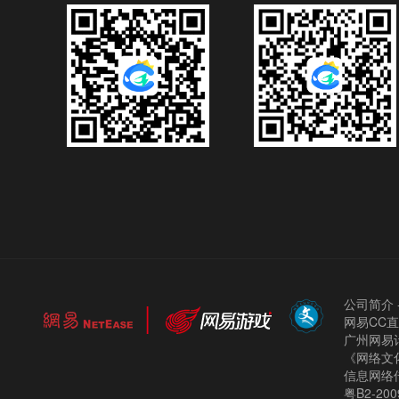
公司简介
网易CC
广州网易计
《网络文化
信息网络
粤B2-200