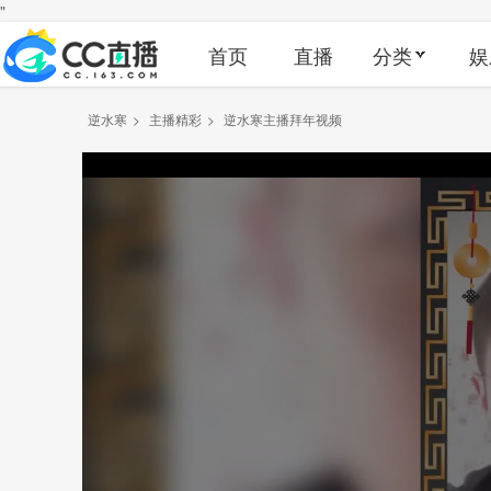
"
首页
直播
分类
娱
逆水寒
>
主播精彩
>
逆水寒主播拜年视频