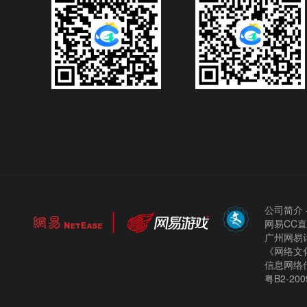
公司简介
网易CC
广州网易计
《网络文化
信息网络
粤B2-200