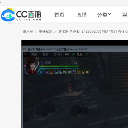
"
首页
直播
分类
娱
逆水寒
>
主播精彩
>
逆水寒 角色ID_242800203@挑灯看剑 Version_