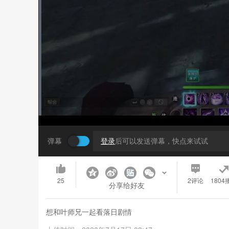
弹幕
登录
后可以发送弹幕，快点来试试
25
2
评论
1804
分享给好友
想和叶师兄一起看落日剧情