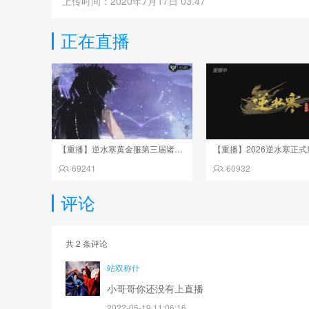
上传时间：2020年7月17日 03:47
正在直播
【重播】逆水寒黄金服第三届诸神之战淘汰赛决赛日
69241
60932
评论
共
2
条评论
站双称什
小哥哥你还没有上直播
2022-05-19 11:06:16