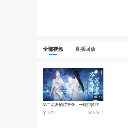
全部视频
直播回放
01:23
第二流派酷炫来袭，一键切换丝滑体验 #逆水寒
☑
1470
2021-09-13