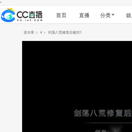
"
首页
直播
分类
娱
逆水寒
>
4
>
剑荡八荒修复后被控1