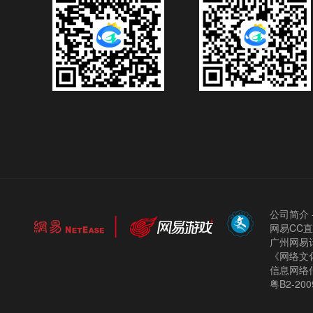
公司简介
网易CC
广州网易计
《网络文化
信息网络
粤B2-200