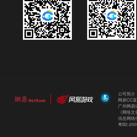
公司简介
网易CC
广州网易计
《网络文化
信息网络
粤B2-200