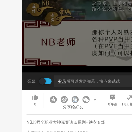
弹幕
登录
后可以发送弹幕，快点来试试
0
0
评论
1.8万
分享给好友
NB老师全职业大神嘉宾访谈系列--铁衣专场