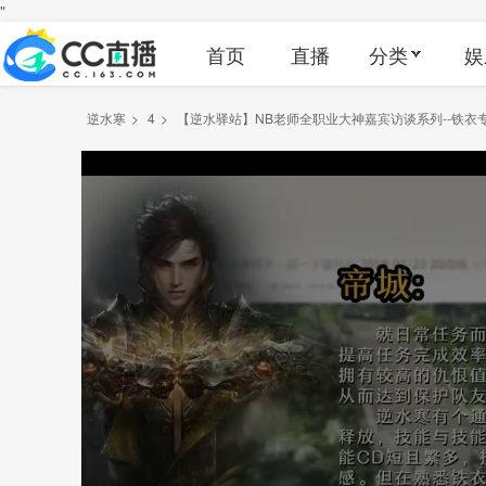
"
首页
直播
分类
娱
逆水寒
>
4
>
【逆水驿站】NB老师全职业大神嘉宾访谈系列--铁衣