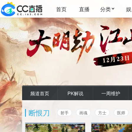
首页
直播
分类
娱
频道首页
PK解说
一周维护
断恨刀
射手
画魂
方士
医师