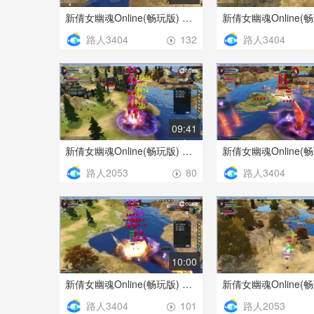
新倩女幽魂Online(畅玩版) 版本[846440] 服务器[跨服关宁三] 玩家ID[286624
路人3404
路人3404
132
09:41
新倩女幽魂Online(畅玩版) 版本[835882] 服务器[跨服关宁三] 玩家ID[286624
路人2053
路人3404
80
10:00
新倩女幽魂Online(畅玩版) 版本[833370] 服务器[跨服关宁三] 玩家ID[286624
路人3404
路人2053
101