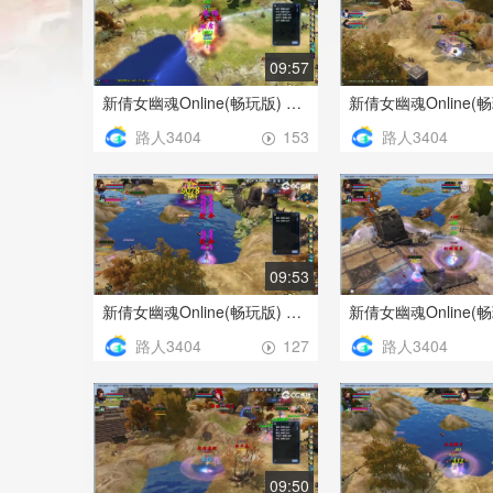
09:57
新倩女幽魂Online(畅玩版) 版本[853093] 服务器[跨服关宁三] 玩家ID[286624
路人3404
路人3404
153
09:53
新倩女幽魂Online(畅玩版) 版本[849310] 服务器[跨服关宁三] 玩家ID[286624
路人3404
路人3404
127
09:50