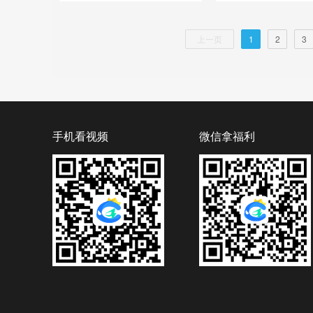
上一页
1
2
3
手机看视频
微信拿福利