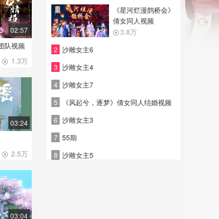
《星河烂漫鹊桥会》
倩女同人视频
02:57
3.8万
1
团队视频
2
沙雕女主6
1.3万
3
沙雕女主4
4
沙雕女主7
5
《风起兮，逐梦》倩女同人结婚视频
6
沙雕女主3
03:24
7
55期
2.5万
8
沙雕女主5
03:04