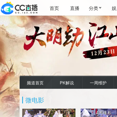
首页
直播
分类
娱
频道首页
PK解说
一周维护
微电影