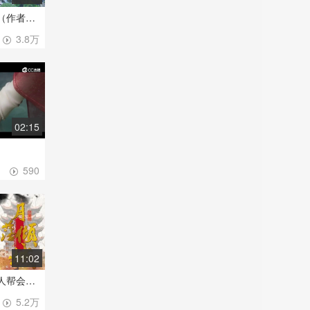
【筑梦家园】聆花阁（作者：咕咕）
3.8万
02:15
590
11:02
《月落倾城》倩女同人帮会视频
5.2万