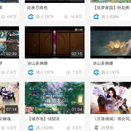
雾
此夜尽殊色
路人1979
路人8286
4.6万
14.8万
02:39
02:15
梦
涂山多婀娜
涂山多婀娜
路人1979
路人1979
2.9万
7.9万
07:14
01:04
《侠者风云令》新倩女幽魂同人帮会视频
【城市地】绿阴浓
路人8286
聆梦阁
3.9万
3.5万