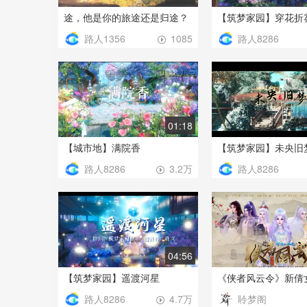
途，他是你的旅途还是归途？
【筑梦家园】穿花折
路人1356
路人8286
1085
01:18
【城市地】满院香
【筑梦家园】未央旧
路人8286
路人8286
3.2万
04:56
【筑梦家园】遥渡河星
路人8286
聆梦阁
4.7万