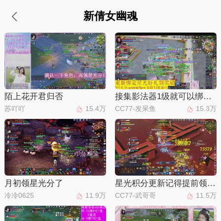
新倩女幽魂
陌上花开君归否
接集影法器1级就可以绑星光
苏吖吖
15.4万
CC77-发呆鱼
15.3万
月初领星光分了
星光积分更新记得提前领分谢谢继续加油
冷冷0625
11.9万
CC77-武哥哥
11.5万