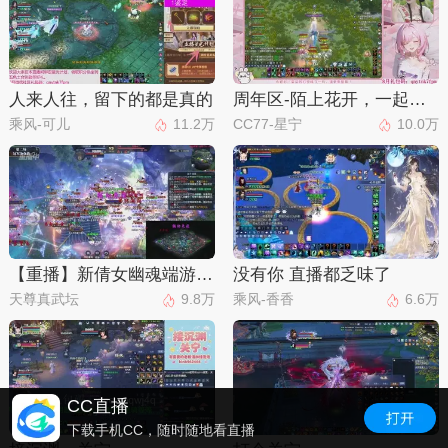
人来人往，留下的都是真的
周年区-陌上花开，一起玩呀。。。
乘风-可儿
11.2万
CC77-星宁
10.0万
【重播】新倩女幽魂端游超级帮会月冠军赛
没有你 直播都乏味了
天尊真武坛
9.8万
乘风-香香
6.6万
CC直播
下载手机CC，随时随地看直播