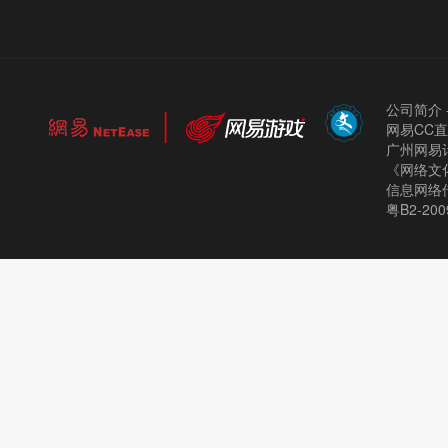
公司简介
网易CC
广州网易计
《网络文化
信息网络
粤B2-200