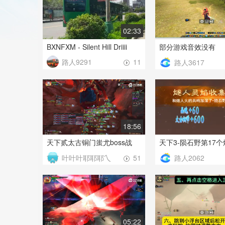
02:33
BXNFXM - Silent Hill Driiii
部分游戏音效没有
路人9291
11
路人3617
18:56
天下贰太古铜门蚩尤boss战
叶叶叶耶耶耶乀
路人2062
51
05:22