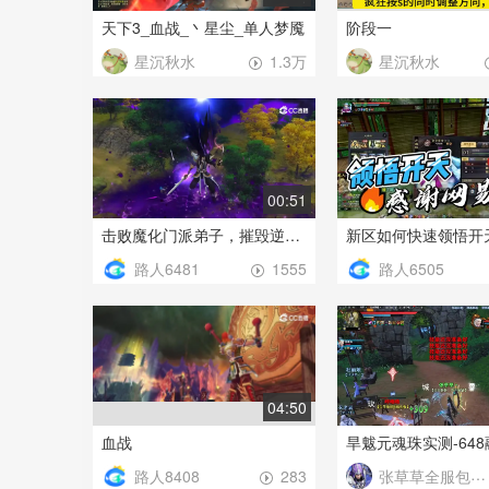
天下3_血战_丶星尘_单人梦魇
阶段一
星沉秋水
星沉秋水
1.3万
00:51
击败魔化门派弟子，摧毁逆魂之阵，未来在你手中！
新区如何快速领悟开
路人6481
路人6505
1555
04:50
血战
路人8408
张草草全服包日常经验
283