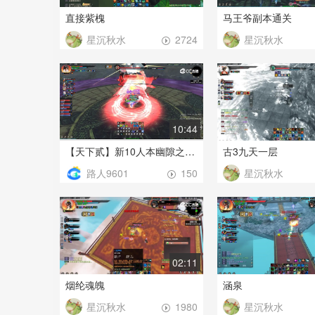
直接紫槐
马王爷副本通关
星沉秋水
星沉秋水
2724
10:44
【天下贰】新10人本幽隙之渊通关视频
古3九天一层
路人9601
星沉秋水
150
02:11
烟纶魂魄
涵泉
星沉秋水
星沉秋水
1980