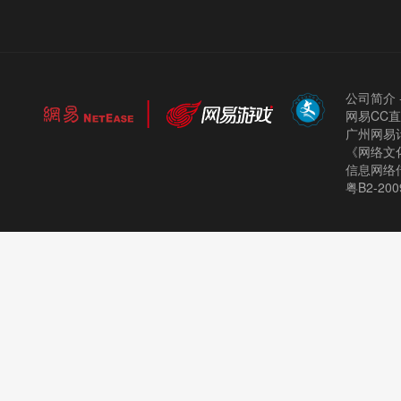
公司简介
网易CC
广州网易计
《网络文化
信息网络
粤B2-200