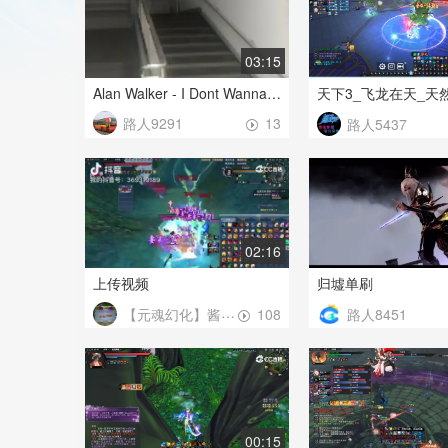
03:15
Alan Walker - I Dont Wanna Go (Ofiail Demn)
路人9291
13
路人5437
02:16
上传视频
归墟单刷
【元魂幻化】酱油哥
路人8451
108
00:15