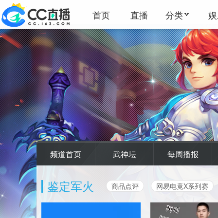
首页
直播
分类
娱
频道首页
武神坛
每周播报
鉴定军火
商品点评
网易电竟X系列赛