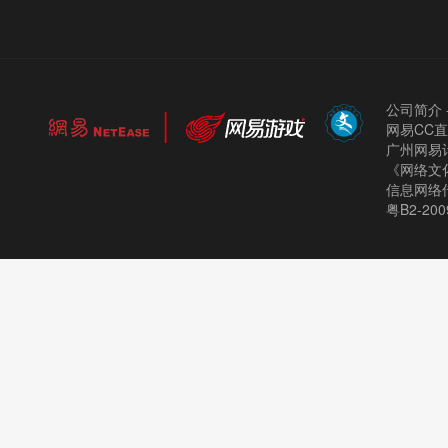
公司简介
网易CC
广州网易计
《网络文化
信息网络
粤B2-200