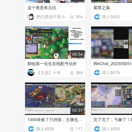
这个善恶有点坑
紫禁之巅
梦幻西游不死小强、
路人5402
954
06:54
精锐第一化生在线配号估价
WeChat_202309251
路人8676
【天选】十年
989
02:31
1000块换了只持国，主播也开心！
路人4826
路人4826
117