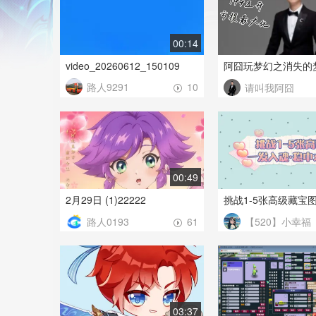
00:14
video_20260612_150109
阿囧玩梦幻之消失的
路人9291
10
请叫我阿囧
00:49
2月29日 (1)22222
挑战1-5张高级藏宝
路人0193
【520】小幸福
61
03:37