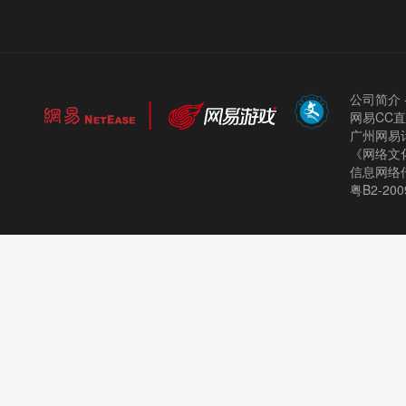
公司简介
网易CC
广州网易计
《网络文化
信息网络
粤B2-200