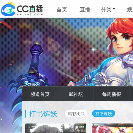
首页
直播
分类
娱
频道首页
武神坛
每周播报
打书炼妖
精彩比武
打书炼妖