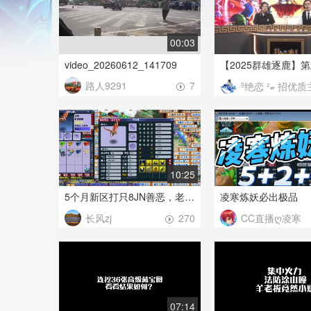
00:03
video_20260612_141709
路人9291
7
º绝恋 ²ބ 招优质主播，服
10:25
5个月新区打只8JN善恶，老板的赚钱机器！
凌寒炼妖必出极品
长风zj
CC直播ღ凌寒
270
07:14