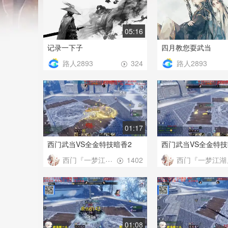
05:16
记录一下子
四月教您耍武当
路人2893
路人2893
324
01:17
西门武当VS全金特技暗香2
西门武当VS全金特
西门『一梦江湖』
西门『一梦江湖
1402
01:08