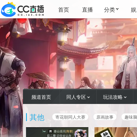
首页
直播
分类
娱
频道首页
同人专区
玩法攻略
其他
寄花朝同人大赛
原画故事
趣味