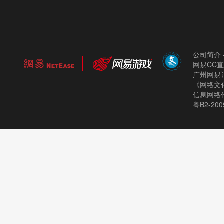
公司简介
网易CC
广州网易计
《网络文化
信息网络
粤B2-200