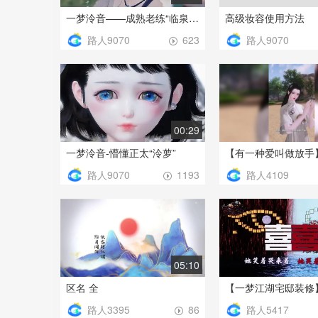
一梦泠音——成熟老练“临泉客”
高级妆容使用方法
路人9070
路人9070
623
00:29
一梦泠音-懵懂正太“泠萝”
【有一种爱叫做放手
路人9070
路人4109
1193
05:10
区名 全
【一梦江湖宅邸装修
路人3395
路人5417
86