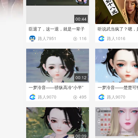
00:44
臣退了，这一退，就是一辈子
听说武当疯了？嗯，
路人7951
路人1016
116
00:12
一梦泠音——骄纵高冷“小半”
一梦泠音——楚楚可怜
路人9070
路人9070
495
00:09