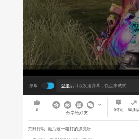
弹幕
登录
后可以发送弹幕，快点来试试
0
0
评论
60播
分享给好友
荒野行动: 最后这一狙打的漂亮呀