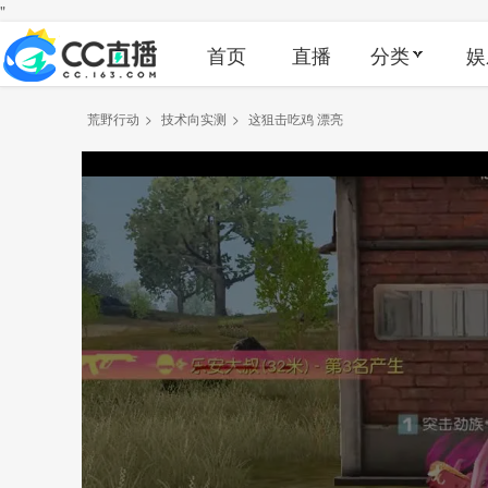
"
首页
直播
分类
娱
荒野行动
>
技术向实测
>
这狙击吃鸡 漂亮