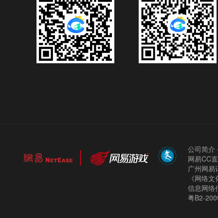
公司简介
网易CC
广州网易计
《网络文化
信息网络
粤B2-200