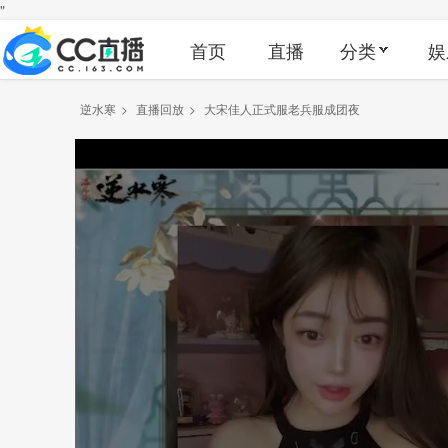
"
首页
直播
分类
娱
逆水寒
>
直播回放
>
大宋佳人正式服老兵服成团夜