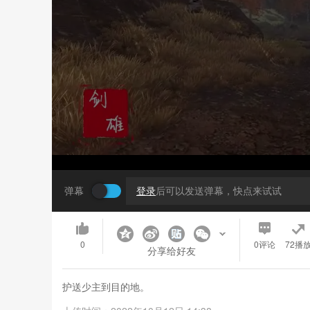
弹幕
登录
后可以发送弹幕，快点来试试
0
0
评论
72播
分享给好友
护送少主到目的地。