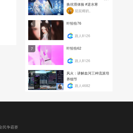
换丝滑体验 #逆水寒
屁屁椰奶。
叶恰恰76
6
路人8126
叶恰恰62
7
路人8126
风火：讲解血河三种流派培
8
养细节
路人4682
全民争霸赛