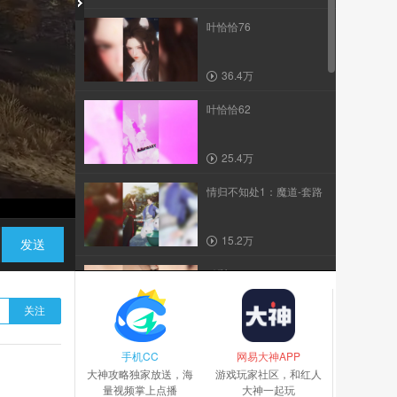
叶恰恰76
36.4万
叶恰恰62
25.4万
情归不知处1：魔道-套路
15.2万
发送
引梨63
关注
22.1万
手机CC
大神第三集
网易大神APP
大神攻略独家放送，海
游戏玩家社区，和红人
量视频掌上点播
大神一起玩