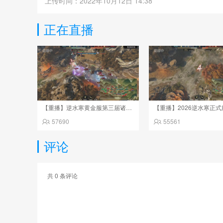
上传时间：2022年10月12日 14:38
正在直播
【重播】逆水寒黄金服第三届诸神之战淘汰赛决赛日
57690
55561
评论
共
0
条评论