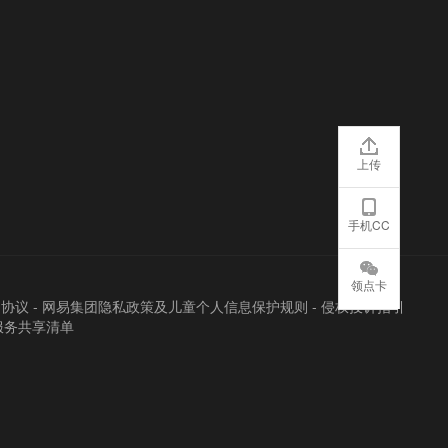
上传
手机CC
领点卡
户协议
-
网易集团隐私政策及儿童个人信息保护规则
-
侵权投诉指引
服务共享清单