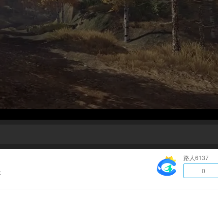
路人6137
0
放