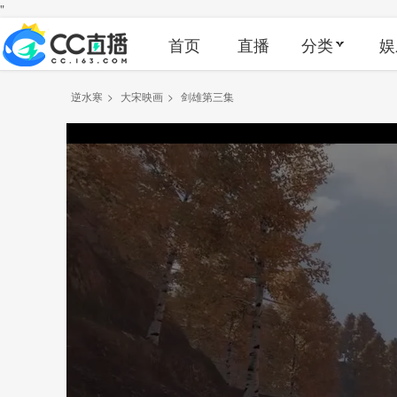
"
首页
直播
分类
娱
逆水寒
>
大宋映画
>
剑雄第三集