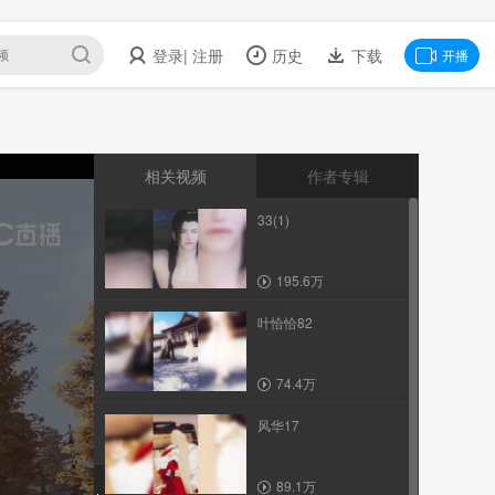
登录
| 注册
历史
下载
开播
相关视频
作者专辑
33(1)
195.6万
叶恰恰82
74.4万
风华17
89.1万