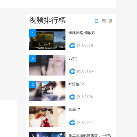
14.9万
情归不知处3：魔道-校园
视频排行榜
版
日
周
月
15.6万
铸魂攻略-修改后
1
36
路人9070
33(1)
2
16.6万
路人8126
叶恰恰82
3
路人8126
风华17
4
路人0914
第二流派酷炫来袭，一键切
5