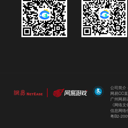
公司简介
网易CC
广州网易计
《网络文化
信息网络
粤B2-200