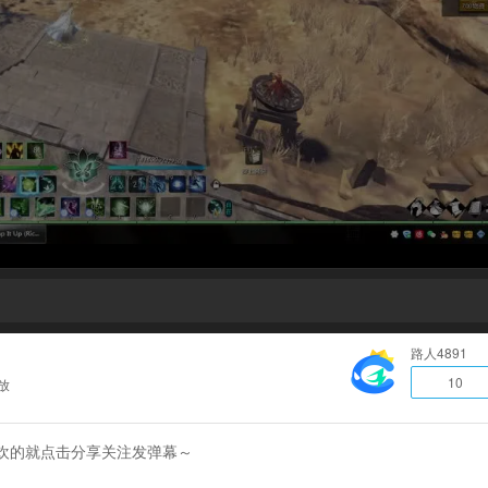
路人4891
10
放
欢的就点击分享关注发弹幕～