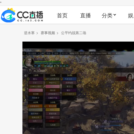
"
首页
直播
分类
娱
逆水寒
>
赛事视频
>
公平约战第二场