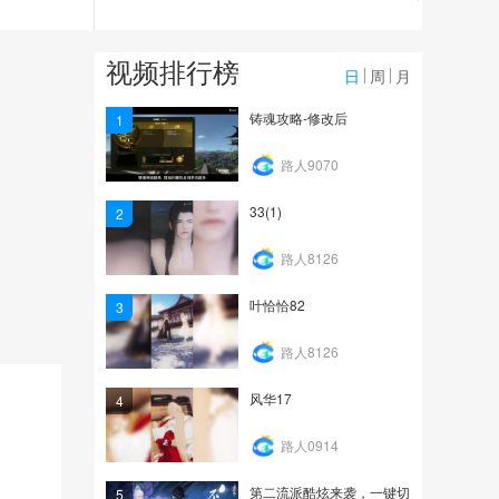
205
逆水寒天下第一跨服比武
视频排行榜
大会四强精彩集锦
日
周
月
603
铸魂攻略-修改后
1
video_20260618_06122
路人9070
2
33(1)
2
3
路人8126
叶恰恰82
3
路人8126
风华17
4
路人0914
第二流派酷炫来袭，一键切
5