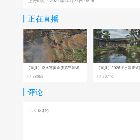
上传时间：2021年10月27日 08:50
正在直播
【重播】逆水寒黄金服第三届诸神之战淘汰赛决赛日
38059
26710
评论
共
0
条评论