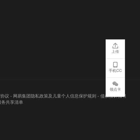
上传
手机CC
领点卡
户协议
-
网易集团隐私政策及儿童个人信息保护规则
-
侵权投诉指引
服务共享清单