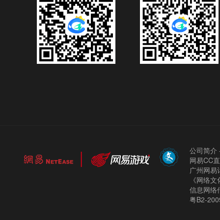
公司简介
网易CC
广州网易计
《网络文化
信息网络
粤B2-200