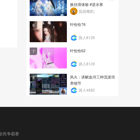
换丝滑体验 #逆水寒
屁屁椰奶。
叶恰恰76
6
路人8126
叶恰恰62
7
路人8126
风火：讲解血河三种流派培
8
养细节
路人4682
全民争霸赛