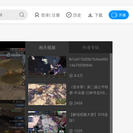
登录
| 注册
历史
下载
开播
相关视频
作者专辑
fb1cd17b5f3b7b3ee663
14a7020fb64c
8.0万
《逆水寒》第二届公平联
赛-半决赛-江畔寻花VS...
2459
【解说招募大赛】3V3选
段1
1225