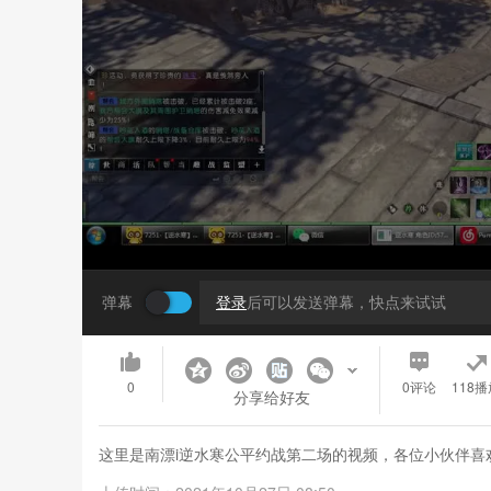
弹幕
登录
后可以发送弹幕，快点来试试
0
0
评论
118播
分享给好友
这里是南漂i逆水寒公平约战第二场的视频，各位小伙伴喜