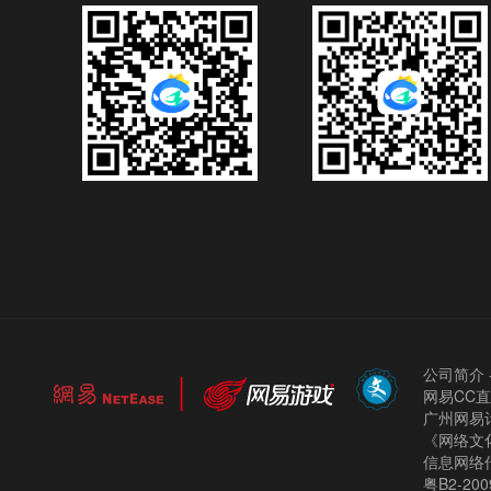
公司简介
网易CC
广州网易计
《网络文化
信息网络
粤B2-200