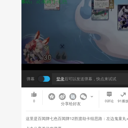
弹幕
登录
后可以发送弹幕，快点来试试
0
0
评论
91播
分享给好友
这里是百闻牌七色百闻牌12胜渡劫卡组思路：左边鬼童丸+缘结神