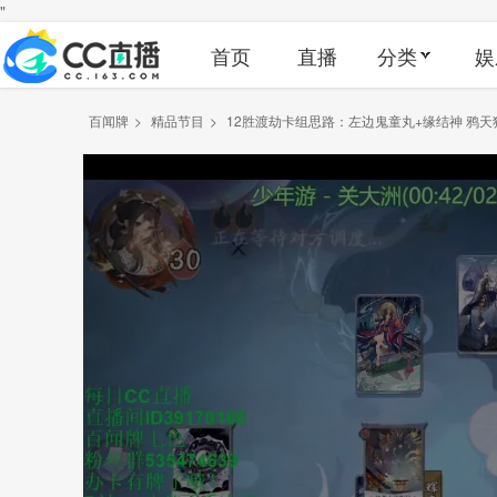
"
首页
直播
分类
娱
百闻牌
>
精品节目
>
12胜渡劫卡组思路：左边鬼童丸+缘结神 鸦天狗+熏 右