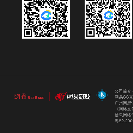
公司简介
网易CC
广州网易计
《网络文化
信息网络
粤B2-200