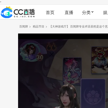
"
首页
直播
分类
娱
百闻牌
>
精品节目
>
【大神游戏厅】 百闻牌专业术语居然是这个意