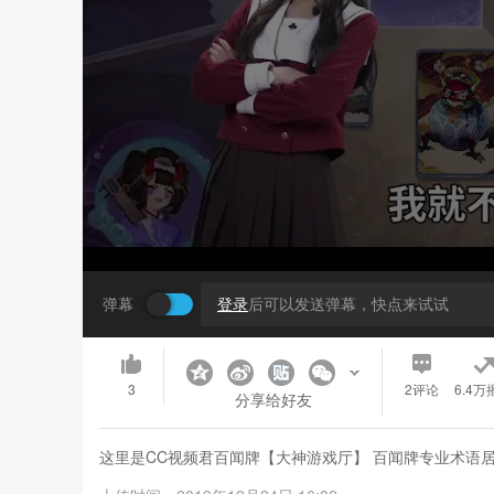
弹幕
登录
后可以发送弹幕，快点来试试
3
2
评论
6.4万
分享给好友
这里是CC视频君百闻牌【大神游戏厅】 百闻牌专业术语