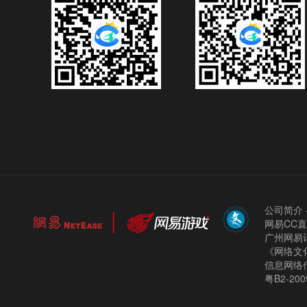
公司简介
网易CC
广州网易计
《网络文化
信息网络
粤B2-200