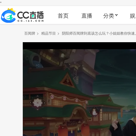
"
首页
直播
分类
娱
百闻牌
>
精品节目
>
阴阳师百闻牌到底该怎么玩？小姐姐教你快速