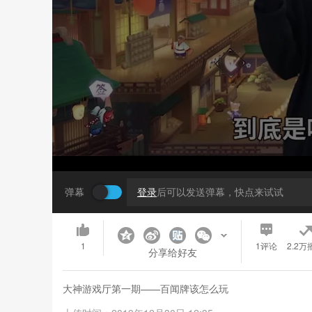
弹幕
登录
后可以发送弹幕，快点来试试
1
1
评论
2.2万
分享给好友
大神游戏厅第一期——百闻牌该怎么玩