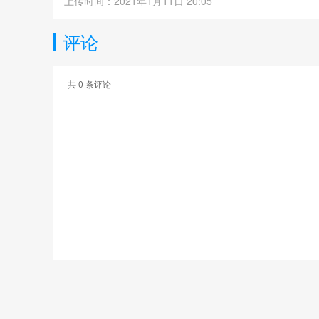
上传时间：2021年1月11日 20:05
评论
共
0
条评论