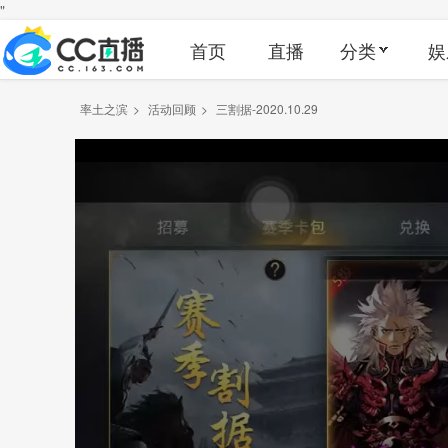
"
首页
直播
分类
娱
率土之滨
>
活动回顾
>
三割据-2020.10.29