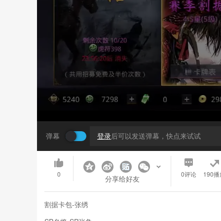
弹幕
登录
后可以发送弹幕，快点来试试
0
0
评论
190播
分享给好友
割据卡包-张绣