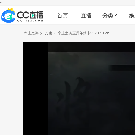
"
首页
直播
分类
娱
率土之滨
>
其他
>
率土之滨五周年抽卡2020.10.22