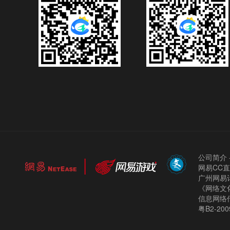
公司简介
网易CC
广州网易计
《网络文化
信息网络
粤B2-200