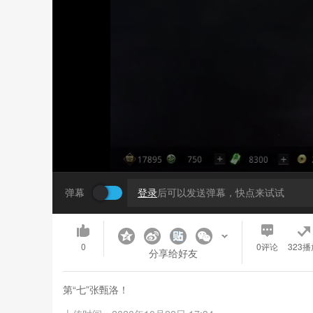
弹幕
登录
后可以发送弹幕，快点来试试
0
0
评论
323播
分享给好友
第“七”张甄洛！