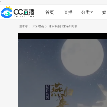
"
首页
直播
分类
娱
逆水寒
>
大宋映画
>
逆水寒燕归来系列时装