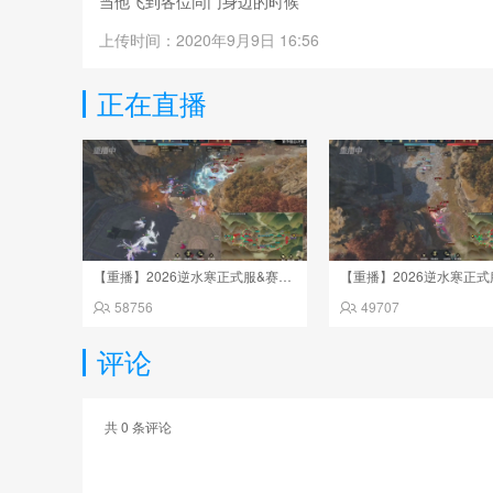
当他飞到各位同门身边的时候
同门喊一声hension！
上传时间：2020年9月9日 16:56
就会变成好看的【燕归来】系列时装啦！
正在直播
男款【燕歌南翔】女款【燕歌暮夜】即将上线，暗夜星空
美哭了！
【重播】2026逆水寒正式服&赛季服诸神之战淘汰赛Day3
58756
49707
评论
共
0
条评论