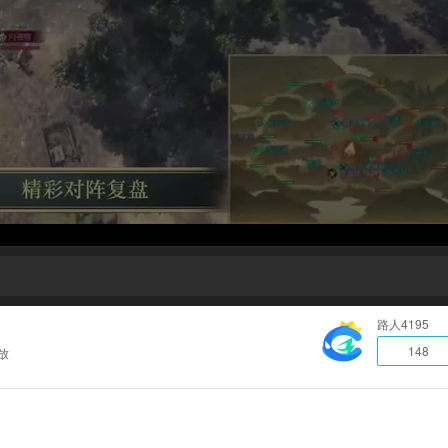
路人4195
148
放