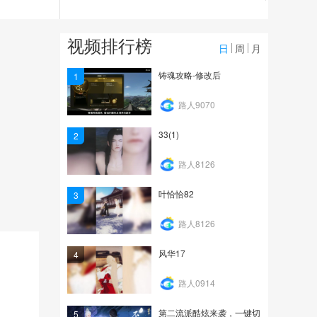
1448
yinpin
视频排行榜
日
周
月
30
铸魂攻略-修改后
1
video_20260612_15135
路人9070
0
33(1)
2
19
路人8126
叶恰恰82
3
路人8126
风华17
4
路人0914
第二流派酷炫来袭，一键切
5