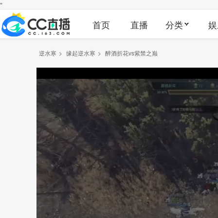
"
首页
直播
分类
娱
逆水寒
>
缘起逆水寒
>
醉酒折花vs紫禁之巅