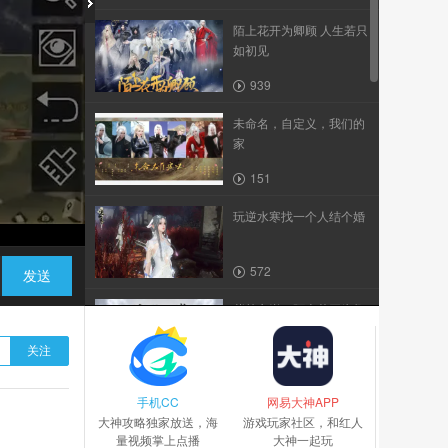
陌上花开为卿顾 人生若只
如初见
939
未命名，自定义，我们的
家
151
玩逆水寒找一个人结个婚
572
发送
紫禁之巅vs陌上花开为卿
顾
关注
210
手机CC
逆水寒第四届诸神之战天
网易大神APP
大神攻略独家放送，海
下第一帮决赛...
游戏玩家社区，和红人
量视频掌上点播
大神一起玩