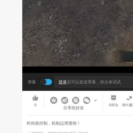
弹幕
登录
后可以发送弹幕，快点来试试
0
0
评论
901播
分享给好友
时间差控制，机制运用透彻！