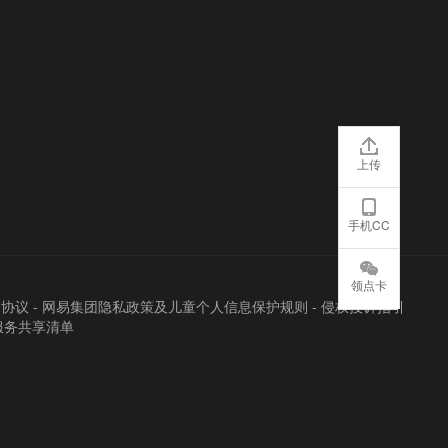
上传
手机CC
领点卡
户协议
-
网易集团隐私政策及儿童个人信息保护规则
-
侵权投诉指引
服务共享清单