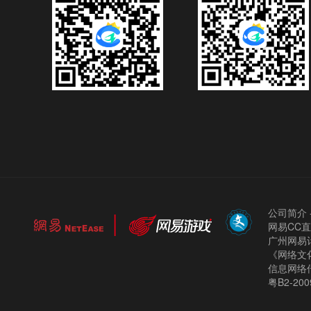
公司简介
网易CC
广州网易计
《网络文化
信息网络
粤B2-200