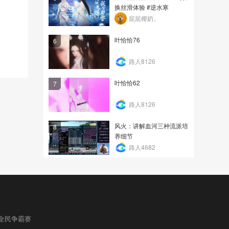
换丝滑体验 #逆水寒
屁屁椰奶。
叶恰恰76
6
路人8126
叶恰恰62
7
路人8126
风火：讲解血河三种流派培
8
养细节
路人4682
全民争霸赛