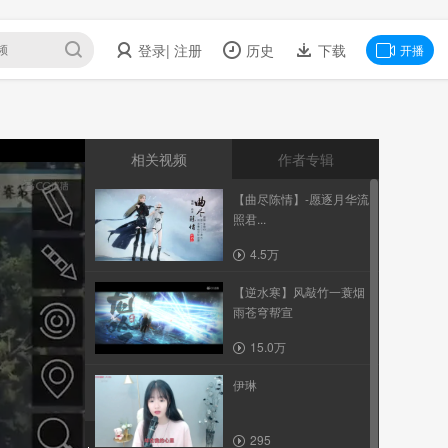
登录
| 注册
历史
下载
开播
相关视频
作者专辑
【曲尽陈情】-愿逐月华流
照君...
4.5万
【逆水寒】风敲竹一蓑烟
雨苍穹帮宣
15.0万
伊琳
295