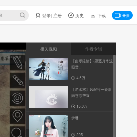
登录
| 注册
历史
下载
开播
相关视频
作者专辑
【曲尽陈情】-愿逐月华流
照君...
4.5万
【逆水寒】风敲竹一蓑烟
雨苍穹帮宣
15.0万
伊琳
295