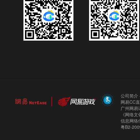
公司简介
网易CC
广州网易计
《网络文化
信息网络
粤B2-200