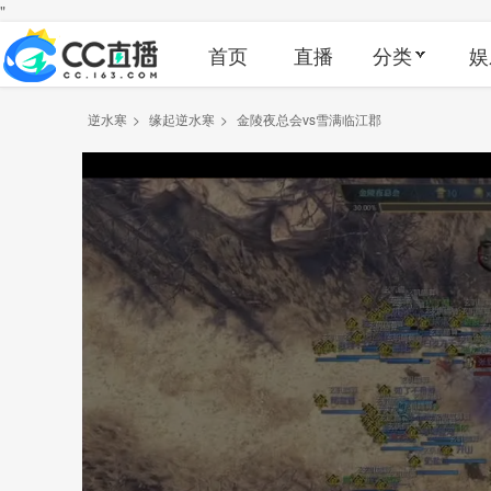
"
首页
直播
分类
娱
逆水寒
>
缘起逆水寒
>
金陵夜总会vs雪满临江郡