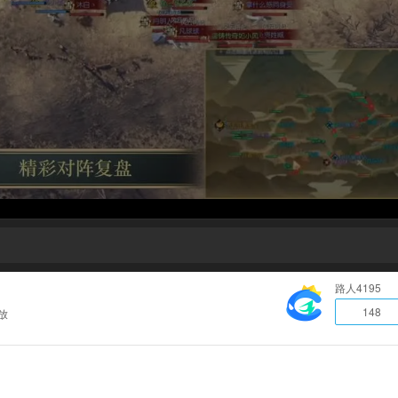
路人4195
148
放