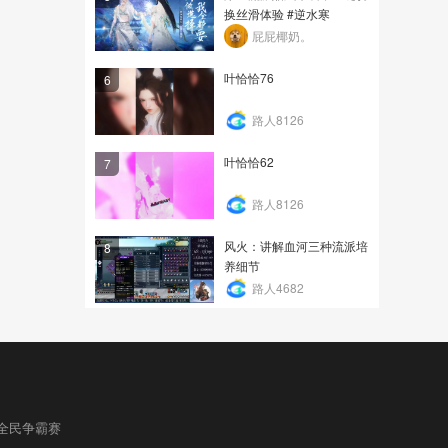
换丝滑体验 #逆水寒
屁屁椰奶。
叶恰恰76
6
路人8126
叶恰恰62
7
路人8126
风火：讲解血河三种流派培
8
养细节
路人4682
全民争霸赛