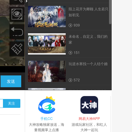
陌上花开为卿顾 人生若只
如初见
939
未命名，自定义，我们的
家
151
玩逆水寒找一个人结个婚
572
发送
紫禁之巅vs陌上花开为卿
顾
关注
210
手机CC
逆水寒第四届诸神之战天
网易大神APP
大神攻略独家放送，海
下第一帮决赛...
游戏玩家社区，和红人
量视频掌上点播
大神一起玩