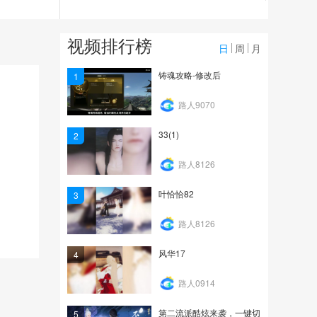
1448
yinpin
视频排行榜
日
周
月
30
铸魂攻略-修改后
1
video_20260612_15135
路人9070
0
33(1)
2
19
路人8126
叶恰恰82
3
路人8126
风华17
4
路人0914
第二流派酷炫来袭，一键切
5