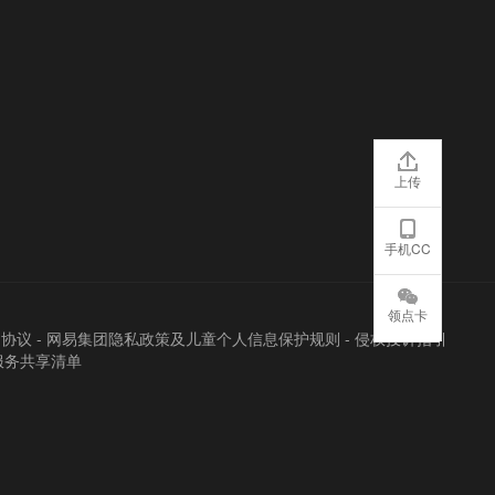
上传
手机CC
领点卡
户协议
-
网易集团隐私政策及儿童个人信息保护规则
-
侵权投诉指引
服务共享清单