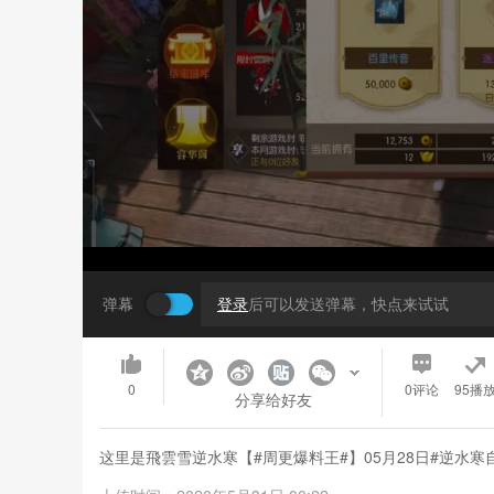
弹幕
登录
后可以发送弹幕，快点来试试
0
0
评论
95播
分享给好友
这里是飛雲雪逆水寒【#周更爆料王#】05月28日#逆水