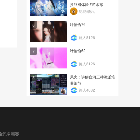
换丝滑体验 #逆水寒
屁屁椰奶。
叶恰恰76
6
路人8126
叶恰恰62
7
路人8126
风火：讲解血河三种流派培
8
养细节
路人4682
全民争霸赛