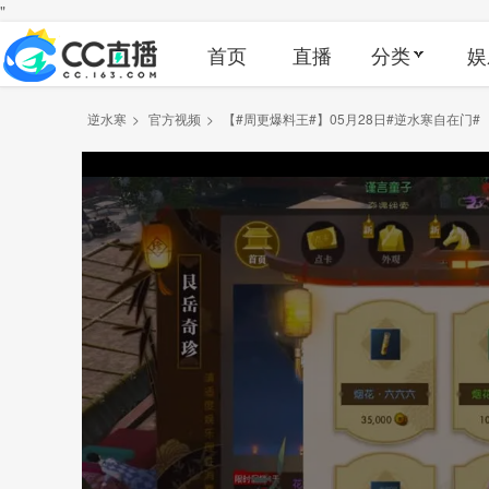
"
首页
直播
分类
娱
逆水寒
>
官方视频
>
【#周更爆料王#】05月28日#逆水寒自在门#