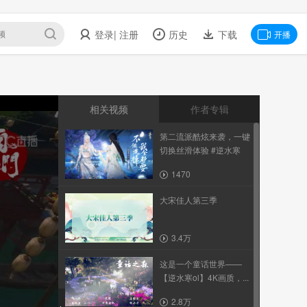
登录
| 注册
历史
下载
开播
相关视频
作者专辑
第二流派酷炫来袭，一键
切换丝滑体验 #逆水寒
1470
大宋佳人第三季
3.4万
这是一个童话世界——
【逆水寒ol】4K画质，...
2.8万