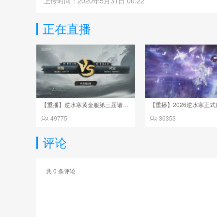
上传时间：2020年5月31日 00:22
正在直播
【重播】逆水寒黄金服第三届诸神之战淘汰赛决赛日
49775
36353
评论
共
0
条评论