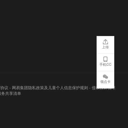
上传
手机CC
领点卡
户协议
-
网易集团隐私政策及儿童个人信息保护规则
-
侵权投诉指引
服务共享清单