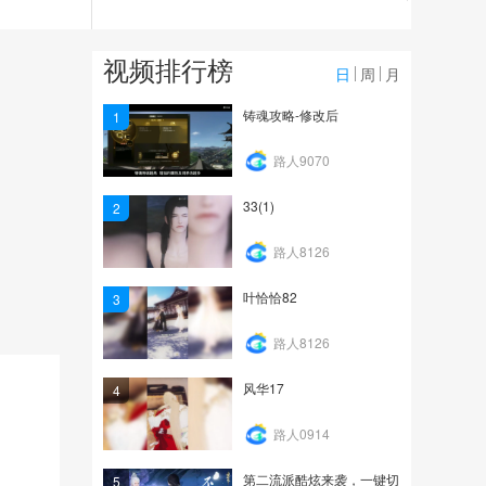
2.8万
【家有大宋】第三十七期
视频排行榜
——欧式城头做法教学
日
周
月
3.2万
铸魂攻略-修改后
1
鸿音职业视频
路人9070
33(1)
2
50.4万
路人8126
叶恰恰82
3
路人8126
风华17
4
路人0914
第二流派酷炫来袭，一键切
5