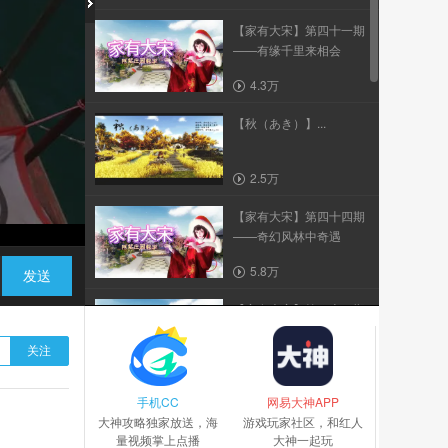
【家有大宋】第四十一期
——有缘千里来相会
4.3万
【秋（あき）】...
2.5万
【家有大宋】第四十四期
——奇幻风林中奇遇
5.8万
发送
【家有大宋】第四十二期
——山庄式门头教学
关注
5.0万
手机CC
【家有大宋】第四十五期
网易大神APP
大神攻略独家放送，海
——主楼结合浮空岛壮...
游戏玩家社区，和红人
量视频掌上点播
大神一起玩