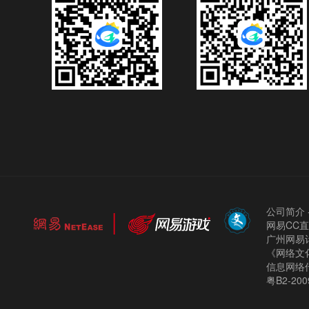
公司简介
网易CC
广州网易计
《网络文化
信息网络
粤B2-200