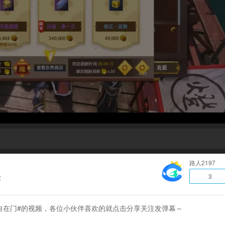
路人2197
3
放
寒自在门#的视频，各位小伙伴喜欢的就点击分享关注发弹幕～