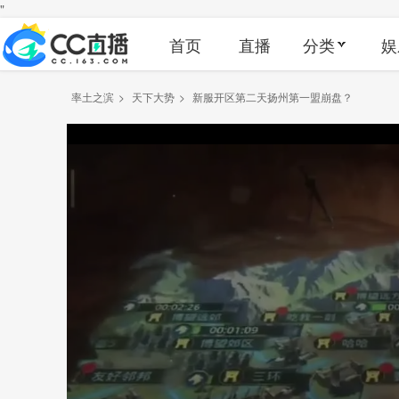
"
首页
直播
分类
娱
率土之滨
>
天下大势
>
新服开区第二天扬州第一盟崩盘？