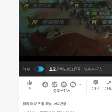
弹幕
登录
后可以发送弹幕，快点来试试
0
0
评论
163播
分享给好友
新赛季 新故事 我的游戏记录