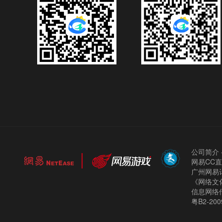
公司简介
网易CC
广州网易计
《网络文化
信息网络
粤B2-200