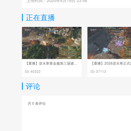
上传时间：2020年4月19日 23:58
正在直播
【重播】逆水寒黄金服第三届诸神之战淘汰赛决赛日
40322
37113
评论
共
0
条评论