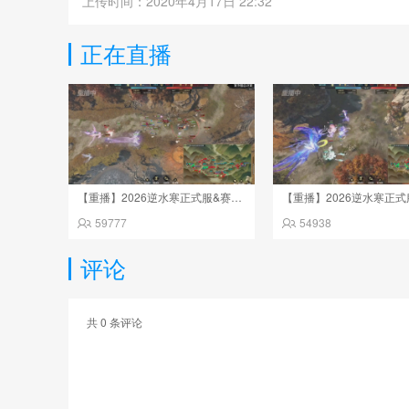
上传时间：2020年4月17日 22:32
正在直播
【重播】2026逆水寒正式服&赛季服诸神之战淘汰赛Day3
59777
54938
评论
共
0
条评论