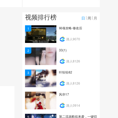
2.4万
【自在门】《封神榜·爱子
视频排行榜
情深》编辑器再塑经典
日
周
月
8244
铸魂攻略-修改后
1
予之欢颜02
路人9070
33(1)
2
1.6万
路人8126
叶恰恰82
3
路人8126
风华17
4
路人0914
第二流派酷炫来袭，一键切
5