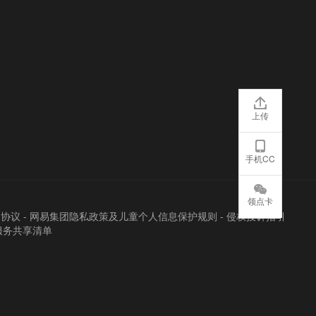
上传
手机CC
领点卡
户协议
-
网易集团隐私政策及儿童个人信息保护规则
-
侵权投诉指引
服务共享清单