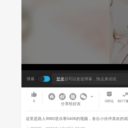
弹幕
登录
后可以发送弹幕，快点来试试
0
0
评论
8217
分享给好友
这里是路人9980逆水寒0406的视频，各位小伙伴喜欢的