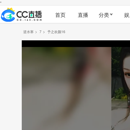
"
首页
直播
分类
娱
逆水寒
>
7
>
予之欢颜16