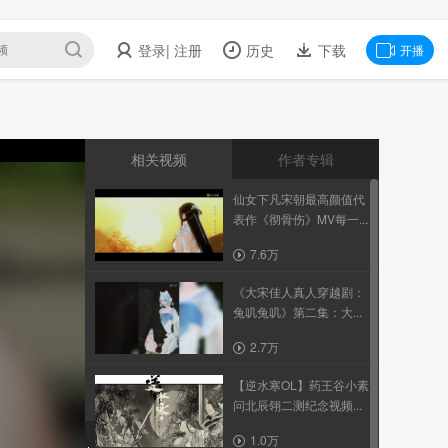
登录
| 注册
历史
下载
开播
相关视频
作者专辑
仙女下凡宋朝最高颜值代
表作《彻骨伤》MV每一...
7.6万
《大宋佳人真人穿越剧：
兔叽兔叽》第二集：大...
2.7万
【逆水寒OL】药王谷小素
问北辰翎二测纪念视频...
1.0万