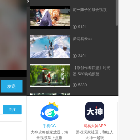
前一阵子的帮会视频
9121
爱网易爱cc
3491
【原创作者联盟】时光
遥-520狗粮预警
5380
发送
【自在门】【真人cos
剧】【素问X九灵】【...
关注
5.6万
手机CC
烟雨江南完整版帮宣
网易大神APP
大神攻略独家放送，海
游戏玩家社区，和红人
量视频掌上点播
大神一起玩