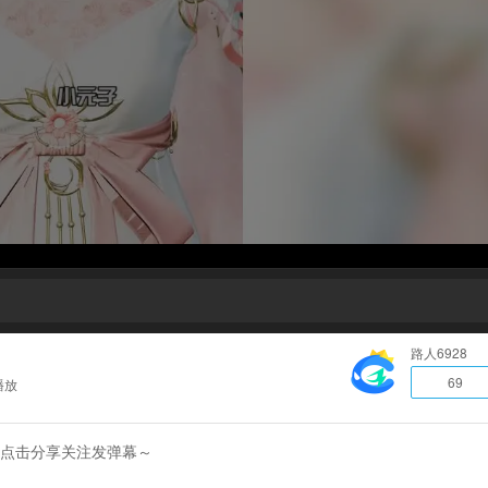
路人6928
69
播放
就点击分享关注发弹幕～