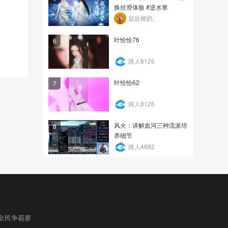
换丝滑体验 #逆水寒
屁屁椰奶。
叶恰恰76
6
路人8126
叶恰恰62
7
路人8126
风火：讲解血河三种流派培
8
养细节
路人4682
全民争霸赛