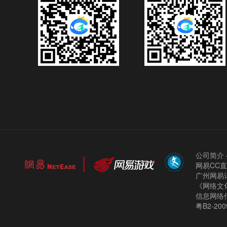
公司简介
网易CC
广州网易计
《网络文化
信息网络
粤B2-200