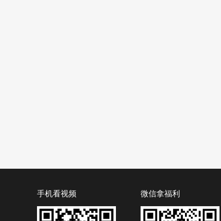
手机看视频
微信拿福利