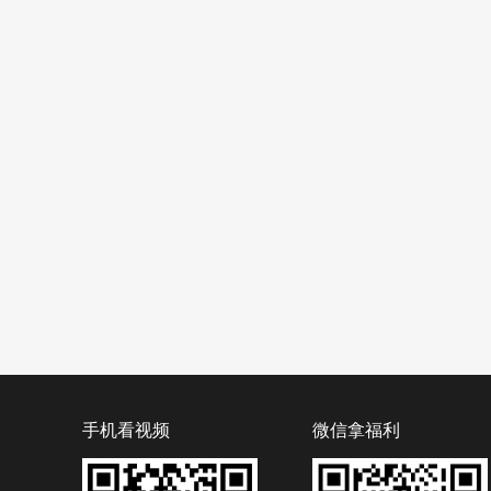
手机看视频
微信拿福利