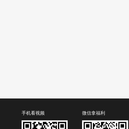
手机看视频
微信拿福利