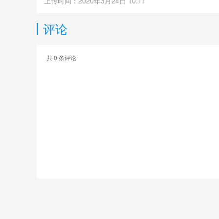
上传时间：2020年3月24日 10:11
评论
共
0
条评论